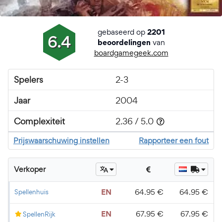
gebaseerd op
2201
6.4
van
beoordelingen
boardgamegeek.com
Spelers
2-3
Jaar
2004
Complexiteit
2.36 / 5.0
Prijswaarschuwing instellen
Rapporteer een fout
Verkoper
64.95 €
64.95 €
Spellenhuis
EN
67.95 €
67.95 €
SpellenRijk
EN