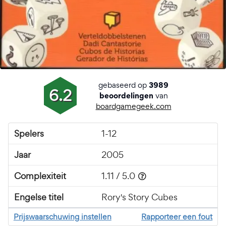
gebaseerd op
3989
6.2
van
beoordelingen
boardgamegeek.com
Spelers
1-12
Jaar
2005
Complexiteit
1.11 / 5.0
Engelse titel
Rory's Story Cubes
Prijswaarschuwing instellen
Rapporteer een fout