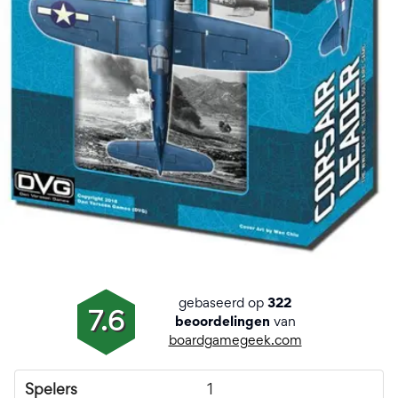
gebaseerd op
322
7.6
van
beoordelingen
boardgamegeek.com
Spelers
1