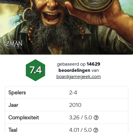
gebaseerd op
14629
7.4
van
beoordelingen
boardgamegeek.com
Spelers
2-4
Jaar
2010
Complexiteit
3.26 / 5.0
Taal
4.01 / 5.0