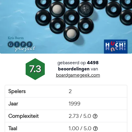
gebaseerd op
4498
7.3
van
beoordelingen
boardgamegeek.com
Spelers
2
Jaar
1999
Complexiteit
2.73 / 5.0
Taal
1.00 / 5.0