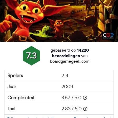
gebaseerd op
14220
7.3
van
beoordelingen
boardgamegeek.com
Spelers
2-4
Jaar
2009
Complexiteit
3.57 / 5.0
Taal
2.83 / 5.0